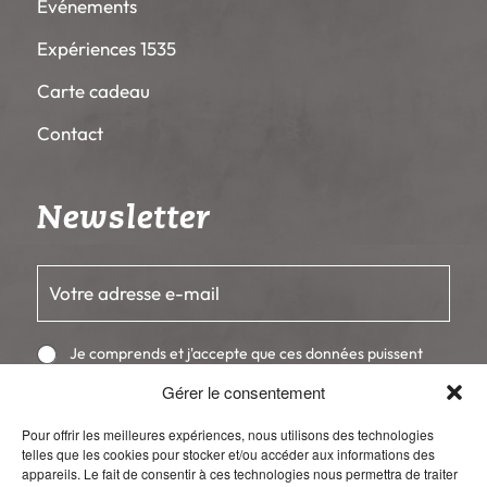
Événements
Expériences 1535
Carte cadeau
Contact
Newsletter
E
-
m
a
C
Je comprends et j'accepte que ces données puissent
i
h
être utilisées afin de me contacter.
l
Gérer le consentement
o
*
i
S'inscrire
x
Pour offrir les meilleures expériences, nous utilisons des technologies
m
telles que les cookies pour stocker et/ou accéder aux informations des
u
appareils. Le fait de consentir à ces technologies nous permettra de traiter