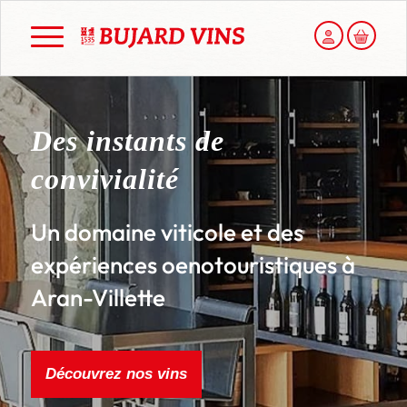
Mon compt
Panier
Des instants de
convivialité
Un domaine viticole et des
expériences oenotouristiques à
Aran-Villette
Découvrez nos vins