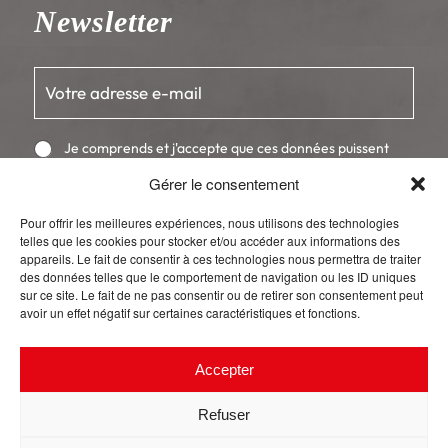
Newsletter
E
-
m
a
C
Je comprends et j'accepte que ces données puissent
i
h
être utilisées afin de me contacter.
l
Gérer le consentement
o
*
i
S'inscrire
x
Pour offrir les meilleures expériences, nous utilisons des technologies
m
telles que les cookies pour stocker et/ou accéder aux informations des
u
appareils. Le fait de consentir à ces technologies nous permettra de traiter
des données telles que le comportement de navigation ou les ID uniques
l
sur ce site. Le fait de ne pas consentir ou de retirer son consentement peut
t
avoir un effet négatif sur certaines caractéristiques et fonctions.
i
p
l
Accepter
e
*
Refuser
Mentions légales